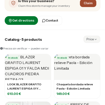
Is this your business?
Claim
Claim this store to manage your inventory
Get directions
Contact
Catalog · 5 products
Price
Precios sin verificar — pueden variar
In stock
In stock
LOOK BLAZER GRAFITO
Chaqueta bordada relieve
LAURENT ESPIGA 01 Y
Paola - Edición Limitada
FALDA MIDI CUADROS
610.00 €
149.00 €
PIEDRA PETRA 03