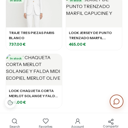
In stock
In stock
TRAJE TRES PIEZAS PARIS
LOOK JERSEY DE PUNTO
BLANCO
TRENZADO MARFIL
CAPUCINE Y
737.00 €
465.00 €
In stock
LOOK CHAQUETA CORTA
MERLOT SOLANGE Y FALDA
MIDI ECOPIEL MERLOT
548.00 €
OLIVE
Compartir
Search
Favorites
Account