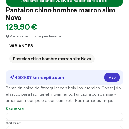
Avísame cuando vuelva a haber cerca de ti
Pantalon chino hombre marron slim
Nova
129.90 €
Precio sin verificar — puede variar
VARIANTES
Pantalon chino hombre marron slim Nova
4509.97 km ·
sepiia.com
Map
Pantalón chino de fit regular con bolsillos laterales. Con tejido
elástico para facilitar el movimiento. Funciona con camisa y
americana, con polo o con camiseta. Para jornadas largas,
reuniones seguidas y planes que cambian sobre la marcha.
See more
SOLD AT