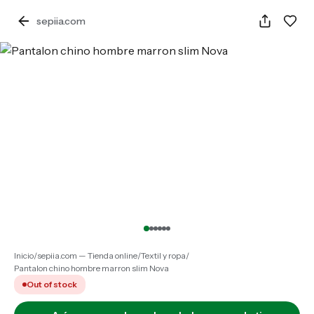
sepiia.com
Inicio
/
sepiia.com — Tienda online
/
Textil y ropa
/
Pantalon chino hombre marron slim Nova
Out of stock