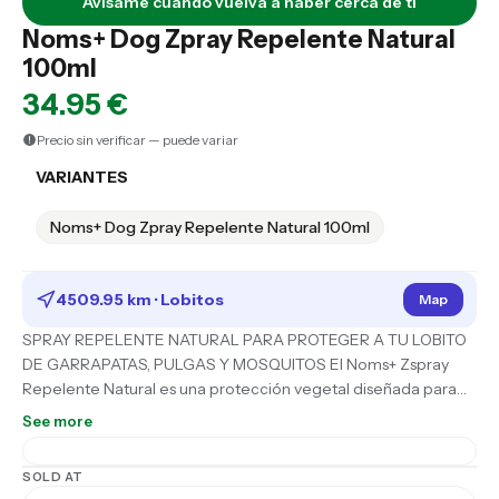
Avísame cuando vuelva a haber cerca de ti
Noms+ Dog Zpray Repelente Natural
100ml
34.95 €
Precio sin verificar — puede variar
VARIANTES
Noms+ Dog Zpray Repelente Natural 100ml
4509.95 km ·
Lobitos
Map
SPRAY REPELENTE NATURAL PARA PROTEGER A TU LOBITO
DE GARRAPATAS, PULGAS Y MOSQUITOS El Noms+ Zspray
Repelente Natural es una protección vegetal diseñada para
mantener alejados a garrapatas, pulgas, ácaros y mosquitos sin
See more
recurrir a neurotoxinas ni químicos agresivos. Su fórmula
combina Saltidin (Icaridin) con aceites vegetales
SOLD AT
cuidadosamente seleccionados para ofrecer una defensa